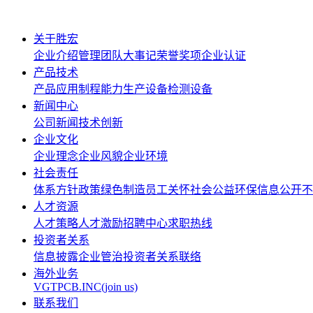
关于胜宏
企业介绍
管理团队
大事记
荣誉奖项
企业认证
产品技术
产品应用
制程能力
生产设备
检测设备
新闻中心
公司新闻
技术创新
企业文化
企业理念
企业风貌
企业环境
社会责任
体系方针政策
绿色制造
员工关怀
社会公益
环保信息公开
不
人才资源
人才策略
人才激励
招聘中心
求职热线
投资者关系
信息披露
企业管治
投资者关系联络
海外业务
VGTPCB.INC(join us)
联系我们