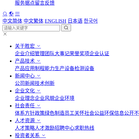
服务据点
留言反馈
中文简体
中文繁体
ENGLISH
日本语
한국어
关于胜宏
企业介绍
管理团队
大事记
荣誉奖项
企业认证
产品技术
产品应用
制程能力
生产设备
检测设备
新闻中心
公司新闻
技术创新
企业文化
企业理念
企业风貌
企业环境
社会责任
体系方针政策
绿色制造
员工关怀
社会公益
环保信息公开
不
人才资源
人才策略
人才激励
招聘中心
求职热线
投资者关系