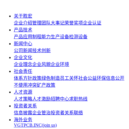
关于胜宏
企业介绍
管理团队
大事记
荣誉奖项
企业认证
产品技术
产品应用
制程能力
生产设备
检测设备
新闻中心
公司新闻
技术创新
企业文化
企业理念
企业风貌
企业环境
社会责任
体系方针政策
绿色制造
员工关怀
社会公益
环保信息公开
不使用冲突矿产政策
人才资源
人才策略
人才激励
招聘中心
求职热线
投资者关系
信息披露
企业管治
投资者关系联络
海外业务
VGTPCB.INC(join us)