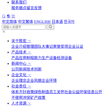
联系我们
服务据点
留言反馈
中文简体
中文繁体
ENGLISH
日本语
한국어
关于胜宏
企业介绍
管理团队
大事记
荣誉奖项
企业认证
产品技术
产品应用
制程能力
生产设备
检测设备
新闻中心
公司新闻
技术创新
企业文化
企业理念
企业风貌
企业环境
社会责任
体系方针政策
绿色制造
员工关怀
社会公益
环保信息公开
不使用冲突矿产政策
人才资源