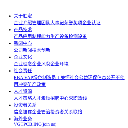
关于胜宏
企业介绍
管理团队
大事记
荣誉奖项
企业认证
产品技术
产品应用
制程能力
生产设备
检测设备
新闻中心
公司新闻
技术创新
企业文化
企业理念
企业风貌
企业环境
社会责任
RBA VAP
绿色制造
员工关怀
社会公益
环保信息公开
不使
用冲突矿产政策
人才资源
人才策略
人才激励
招聘中心
求职热线
投资者关系
信息披露
企业管治
投资者关系联络
海外业务
VGTPCB.INC(join us)