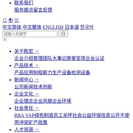
联系我们
服务据点
留言反馈
中文简体
中文繁体
ENGLISH
日本语
한국어
关于胜宏
企业介绍
管理团队
大事记
荣誉奖项
企业认证
产品技术
产品应用
制程能力
生产设备
检测设备
新闻中心
公司新闻
技术创新
企业文化
企业理念
企业风貌
企业环境
社会责任
RBA VAP
绿色制造
员工关怀
社会公益
环保信息公开
不使
用冲突矿产政策
人才资源