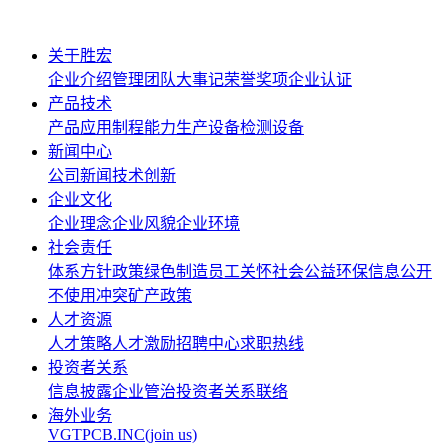
关于胜宏
企业介绍
管理团队
大事记
荣誉奖项
企业认证
产品技术
产品应用
制程能力
生产设备
检测设备
新闻中心
公司新闻
技术创新
企业文化
企业理念
企业风貌
企业环境
社会责任
体系方针政策
绿色制造
员工关怀
社会公益
环保信息公开
不使用冲突矿产政策
人才资源
人才策略
人才激励
招聘中心
求职热线
投资者关系
信息披露
企业管治
投资者关系联络
海外业务
VGTPCB.INC(join us)