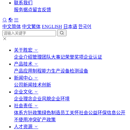
联系我们
服务据点
留言反馈
中文简体
中文繁体
ENGLISH
日本语
한국어
关于胜宏
企业介绍
管理团队
大事记
荣誉奖项
企业认证
产品技术
产品应用
制程能力
生产设备
检测设备
新闻中心
公司新闻
技术创新
企业文化
企业理念
企业风貌
企业环境
社会责任
体系方针政策
绿色制造
员工关怀
社会公益
环保信息公开
不使用冲突矿产政策
人才资源