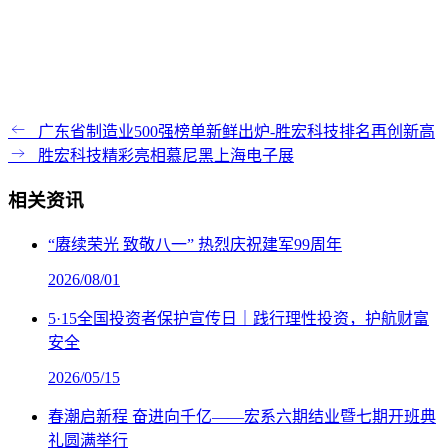
广东省制造业500强榜单新鲜出炉-胜宏科技排名再创新高
胜宏科技精彩亮相慕尼黑上海电子展
相关资讯
“赓续荣光 致敬八一” 热烈庆祝建军99周年
2026/08/01
5·15全国投资者保护宣传日｜践行理性投资，护航财富
安全
2026/05/15
春潮启新程 奋进向千亿——宏系六期结业暨七期开班典
礼圆满举行