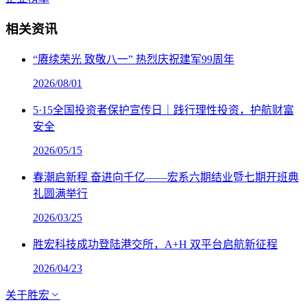
相关资讯
“赓续荣光 致敬八一” 热烈庆祝建军99周年
2026/08/01
5·15全国投资者保护宣传日｜践行理性投资，护航财富
安全
2026/05/15
春潮启新程 奋进向千亿——宏系六期结业暨七期开班典
礼圆满举行
2026/03/25
胜宏科技成功登陆港交所，A+H 双平台启航新征程
2026/04/23
关于胜宏