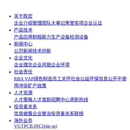
关于胜宏
企业介绍
管理团队
大事记
荣誉奖项
企业认证
产品技术
产品应用
制程能力
生产设备
检测设备
新闻中心
公司新闻
技术创新
企业文化
企业理念
企业风貌
企业环境
社会责任
RBA VAP
绿色制造
员工关怀
社会公益
环保信息公开
不使
用冲突矿产政策
人才资源
人才策略
人才激励
招聘中心
求职热线
投资者关系
信息披露
企业管治
投资者关系联络
海外业务
VGTPCB.INC(join us)