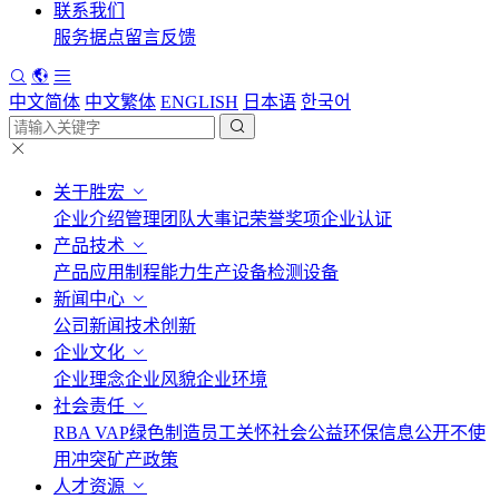
联系我们
服务据点
留言反馈
中文简体
中文繁体
ENGLISH
日本语
한국어
关于胜宏
企业介绍
管理团队
大事记
荣誉奖项
企业认证
产品技术
产品应用
制程能力
生产设备
检测设备
新闻中心
公司新闻
技术创新
企业文化
企业理念
企业风貌
企业环境
社会责任
RBA VAP
绿色制造
员工关怀
社会公益
环保信息公开
不使
用冲突矿产政策
人才资源