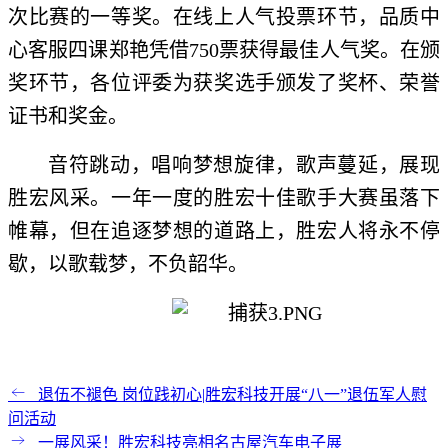
次比赛的一等奖。在线上人气投票环节，品质中
心客服四课郑艳凭借750票获得最佳人气奖。在颁
奖环节，各位评委为获奖选手颁发了奖杯、荣誉
证书和奖金。
音符跳动，唱响梦想旋律，歌声蔓延，展现
胜宏风采。一年一度的胜宏十佳歌手大赛虽落下
帷幕，但在追逐梦想的道路上，胜宏人将永不停
歇，以歌载梦，不负韶华。
退伍不褪色 岗位践初心|胜宏科技开展“八一”退伍军人慰
问活动
一展风采！胜宏科技亮相名古屋汽车电子展