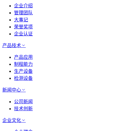
企业介绍
管理团队
大事记
荣誉奖项
企业认证
产品技术
产品应用
制程能力
生产设备
检测设备
新闻中心
公司新闻
技术创新
企业文化