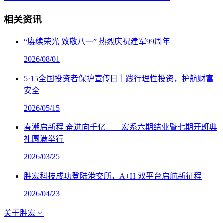
相关资讯
“赓续荣光 致敬八一” 热烈庆祝建军99周年
2026/08/01
5·15全国投资者保护宣传日｜践行理性投资，护航财富
安全
2026/05/15
春潮启新程 奋进向千亿——宏系六期结业暨七期开班典
礼圆满举行
2026/03/25
胜宏科技成功登陆港交所，A+H 双平台启航新征程
2026/04/23
关于胜宏