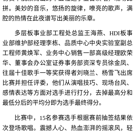
拼。美妙的音乐，悠扬的旋律，嘹亮的歌声，满
腔的热情在此夜谱写出美丽的乐章。
多层板事业部工程处总监王海燕、HDI板事
业部维护部经理李栋、品质中心中央实验室副总
工程师黄焕军、业务中心销售一部高级经理欧荣
华、董事会办公室证券事务部资深专员徐金凤、
往届十佳歌手一等奖获得者刘晓兰、杨雪飞出席
比赛并担任评委，他们从演唱技巧、现场台风、
感情表达等方面对选手进行打分，去掉最高分和
最低分后的平均分即为选手最终得分。
比赛中，15名参赛选手根据赛前抽签结果依
次登场歌唱。
震撼人心、热血澎湃的摇滚风，轻