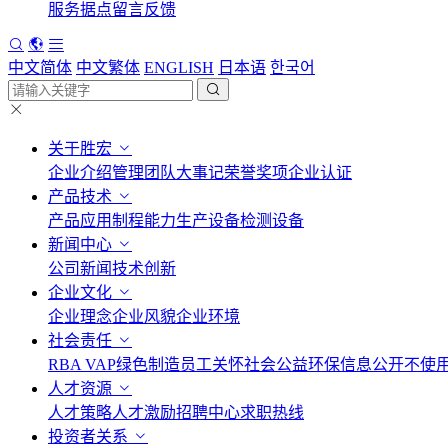
服务据点
留言反馈
中文简体
中文繁体
ENGLISH
日本语
한국어
关于胜宏
企业介绍
管理团队
大事记
荣誉奖项
企业认证
产品技术
产品应用
制程能力
生产设备
检测设备
新闻中心
公司新闻
技术创新
企业文化
企业理念
企业风貌
企业环境
社会责任
RBA VAP
绿色制造
员工关怀
社会公益
环保信息公开
不使
人才资源
人才策略
人才激励
招聘中心
求职热线
投资者关系