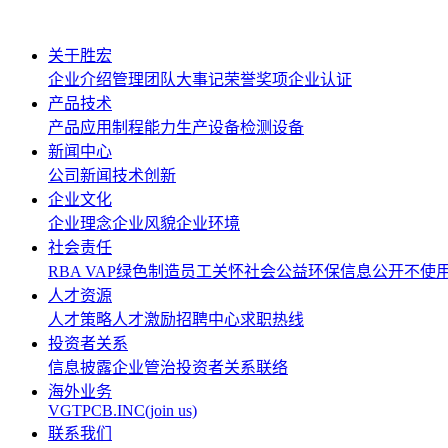
关于胜宏
企业介绍
管理团队
大事记
荣誉奖项
企业认证
产品技术
产品应用
制程能力
生产设备
检测设备
新闻中心
公司新闻
技术创新
企业文化
企业理念
企业风貌
企业环境
社会责任
RBA VAP
绿色制造
员工关怀
社会公益
环保信息公开
不使
人才资源
人才策略
人才激励
招聘中心
求职热线
投资者关系
信息披露
企业管治
投资者关系联络
海外业务
VGTPCB.INC(join us)
联系我们