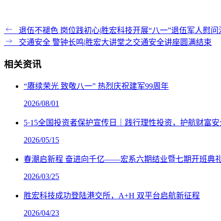
退伍不褪色 岗位践初心|胜宏科技开展“八一”退伍军人慰问
交通安全 警钟长鸣|胜宏大讲堂之交通安全讲座圆满结束
相关资讯
“赓续荣光 致敬八一” 热烈庆祝建军99周年
2026/08/01
5·15全国投资者保护宣传日｜践行理性投资，护航财富安
2026/05/15
春潮启新程 奋进向千亿——宏系六期结业暨七期开班典
2026/03/25
胜宏科技成功登陆港交所，A+H 双平台启航新征程
2026/04/23