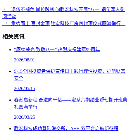
退伍不褪色 岗位践初心|胜宏科技开展“八一”退伍军人慰
问活动
乘势而上 喜封金顶|胜宏科技厂房四封顶仪式圆满举行！
相关资讯
“赓续荣光 致敬八一” 热烈庆祝建军99周年
2026/08/01
5·15全国投资者保护宣传日｜践行理性投资，护航财富
安全
2026/05/15
春潮启新程 奋进向千亿——宏系六期结业暨七期开班典
礼圆满举行
2026/03/25
胜宏科技成功登陆港交所，A+H 双平台启航新征程