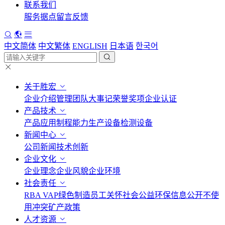
联系我们
服务据点
留言反馈
中文简体
中文繁体
ENGLISH
日本语
한국어
关于胜宏
企业介绍
管理团队
大事记
荣誉奖项
企业认证
产品技术
产品应用
制程能力
生产设备
检测设备
新闻中心
公司新闻
技术创新
企业文化
企业理念
企业风貌
企业环境
社会责任
RBA VAP
绿色制造
员工关怀
社会公益
环保信息公开
不使
用冲突矿产政策
人才资源