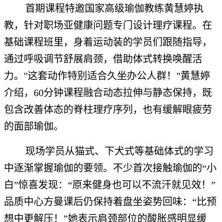
首期课程特邀国家高级瑜伽教练黄慧婷执
教，针对职场亚健康问题专门设计理疗课程。在
基础课程班里，身着运动装的学员们跟随指导，
通过呼吸调节舒展肩颈，借助体式转换唤醒活
力。"这套动作特别适合久坐办公人群！"黄慧婷
介绍，60分钟课程融合动态拉伸与静态保持，既
包含改善体态的脊柱理疗序列，也有缓解眼疲劳
的面部瑜伽。
现场学员从猫式、下犬式等基础体式的学习
中逐渐掌握瑜伽的要领。不少首次接触瑜伽的“小
白”惊喜发现：“原来健身也可以不流汗就见效！”
品质中心方曼课后仍保持着盘坐姿势回味：“比预
想中更解压！”她表示肩颈部位的酸胀感明显缓