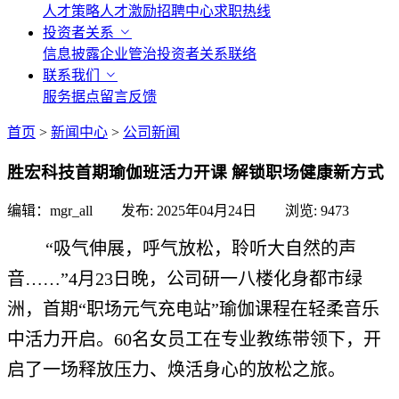
人才策略
人才激励
招聘中心
求职热线
投资者关系
信息披露
企业管治
投资者关系联络
联系我们
服务据点
留言反馈
首页
>
新闻中心
>
公司新闻
胜宏科技首期瑜伽班活力开课 解锁职场健康新方式
编辑：mgr_all 发布:
2025年04月24日
浏览:
9473
“吸气伸展，呼气放松，聆听大自然的声
音……”4月23日晚，公司研一八楼化身都市绿
洲，首期“职场元气充电站”瑜伽课程在轻柔音乐
中活力开启。60名女员工在专业教练带领下，开
启了一场释放压力、焕活身心的放松之旅。