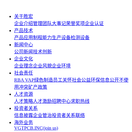
关于胜宏
企业介绍
管理团队
大事记
荣誉奖项
企业认证
产品技术
产品应用
制程能力
生产设备
检测设备
新闻中心
公司新闻
技术创新
企业文化
企业理念
企业风貌
企业环境
社会责任
RBA VAP
绿色制造
员工关怀
社会公益
环保信息公开
不使
用冲突矿产政策
人才资源
人才策略
人才激励
招聘中心
求职热线
投资者关系
信息披露
企业管治
投资者关系联络
海外业务
VGTPCB.INC(join us)