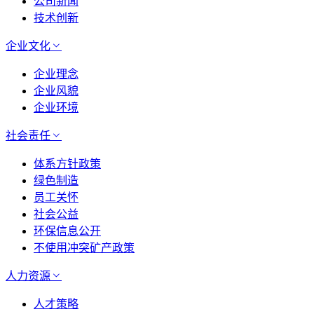
公司新闻
技术创新
企业文化
企业理念
企业风貌
企业环境
社会责任
体系方针政策
绿色制造
员工关怀
社会公益
环保信息公开
不使用冲突矿产政策
人力资源
人才策略