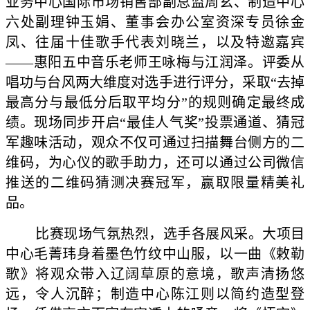
业务中心国际市场销售部副总监周玄、制造中心
六处副理钟玉娟、董事会办公室资深专员徐金
凤、往届十佳歌手代表刘晓兰，以及特邀嘉宾
——惠阳五中音乐老师王咏梅与江润泽。评委从
唱功与台风两大维度对选手进行评分，采取“去掉
最高分与最低分后取平均分”的规则确定最终成
绩。现场同步开启“最佳人气奖”投票通道、猜冠
军趣味活动，观众不仅可通过扫描舞台侧方的二
维码，为心仪的歌手助力，还可以通过公司微信
推送的二维码猜测决赛冠军，赢取限量精美礼
品。
比赛现场气氛热烈，选手各展风采。大项目
中心毛菁玮身着墨色竹纹中山服，以一曲《敕勒
歌》将观众带入辽阔草原的意境，歌声清扬悠
远，令人沉醉；制造中心陈江则以简约造型登