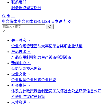
联系我们
服务据点
留言反馈
中文简体
中文繁体
ENGLISH
日本语
한국어
关于胜宏
企业介绍
管理团队
大事记
荣誉奖项
企业认证
产品技术
产品应用
制程能力
生产设备
检测设备
新闻中心
公司新闻
技术创新
企业文化
企业理念
企业风貌
企业环境
社会责任
体系方针政策
绿色制造
员工关怀
社会公益
环保信息公开
不使用冲突矿产政策
人才资源