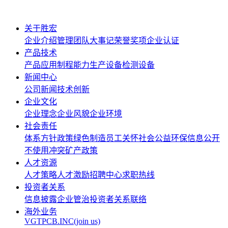
关于胜宏
企业介绍
管理团队
大事记
荣誉奖项
企业认证
产品技术
产品应用
制程能力
生产设备
检测设备
新闻中心
公司新闻
技术创新
企业文化
企业理念
企业风貌
企业环境
社会责任
体系方针政策
绿色制造
员工关怀
社会公益
环保信息公开
不使用冲突矿产政策
人才资源
人才策略
人才激励
招聘中心
求职热线
投资者关系
信息披露
企业管治
投资者关系联络
海外业务
VGTPCB.INC(join us)