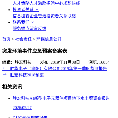
人才策略
人才激励
招聘中心
求职热线
投资者关系
信息披露
企业管治
投资者关系联络
联系我们
服务据点
留言反馈
首页
>
社会责任
>
环保信息公开
突发环境事件应急预案备案表
编辑：胜宏科技 发布:
2019年11月08日
浏览:
16054
胜华电子（惠阳）有限公司2019年第一季度监测报告
胜宏科技2018预案
相关资讯
胜宏科技AI新型电子元器件项目地下水土壤调查报告
2026/05/27
GHG气体排放报告