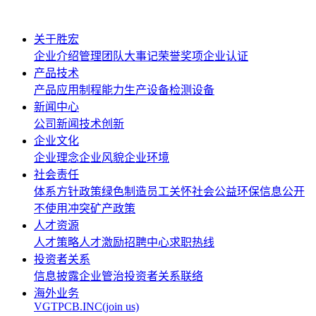
关于胜宏
企业介绍
管理团队
大事记
荣誉奖项
企业认证
产品技术
产品应用
制程能力
生产设备
检测设备
新闻中心
公司新闻
技术创新
企业文化
企业理念
企业风貌
企业环境
社会责任
体系方针政策
绿色制造
员工关怀
社会公益
环保信息公开
不使用冲突矿产政策
人才资源
人才策略
人才激励
招聘中心
求职热线
投资者关系
信息披露
企业管治
投资者关系联络
海外业务
VGTPCB.INC(join us)