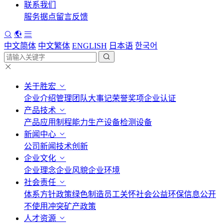
联系我们
服务据点
留言反馈
中文简体
中文繁体
ENGLISH
日本语
한국어
关于胜宏
企业介绍
管理团队
大事记
荣誉奖项
企业认证
产品技术
产品应用
制程能力
生产设备
检测设备
新闻中心
公司新闻
技术创新
企业文化
企业理念
企业风貌
企业环境
社会责任
体系方针政策
绿色制造
员工关怀
社会公益
环保信息公开
不使用冲突矿产政策
人才资源