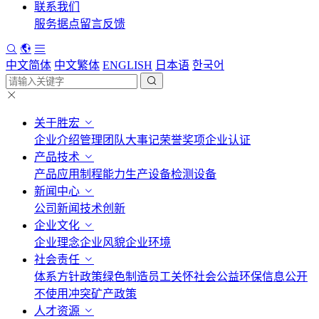
联系我们
服务据点
留言反馈
中文简体
中文繁体
ENGLISH
日本语
한국어
关于胜宏
企业介绍
管理团队
大事记
荣誉奖项
企业认证
产品技术
产品应用
制程能力
生产设备
检测设备
新闻中心
公司新闻
技术创新
企业文化
企业理念
企业风貌
企业环境
社会责任
体系方针政策
绿色制造
员工关怀
社会公益
环保信息公开
不使用冲突矿产政策
人才资源