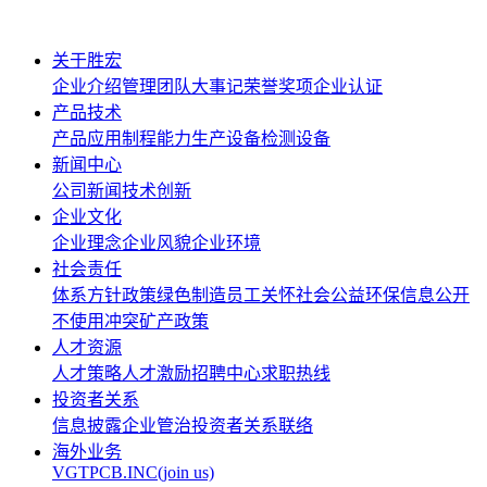
关于胜宏
企业介绍
管理团队
大事记
荣誉奖项
企业认证
产品技术
产品应用
制程能力
生产设备
检测设备
新闻中心
公司新闻
技术创新
企业文化
企业理念
企业风貌
企业环境
社会责任
体系方针政策
绿色制造
员工关怀
社会公益
环保信息公开
不使用冲突矿产政策
人才资源
人才策略
人才激励
招聘中心
求职热线
投资者关系
信息披露
企业管治
投资者关系联络
海外业务
VGTPCB.INC(join us)