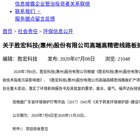
信息披露
企业管治
投资者关系联络
联系我们
服务据点
留言反馈
首页
>
社会责任
>
环保信息公开
关于胜宏科技(惠州)股份有限公司高端高精密线路
编辑：胜宏科技 发布:
2020年07月08日
浏览:
21048
2020
年
7
月
6
日，
胜宏科技
(
惠州
)
股份有限公司
根据《胜宏科技
(
惠州
)
股份有限
收技术指南污染影响类》、《胜宏科技
(
惠州
)
股份有限公司高端高精密线路板扩产项
目无重大变动，落实了环境影响报告书及其批复的要求，废水、废气、噪声达标排
现根据广东省环境保护厅粤环函〔
2017
〕
1945
号《关于转发环境保护部
<
建设
公示期为：
2020
年
7
月
8
日至
2020
年
11
月
20
日。
附件
1
：项目验收意见