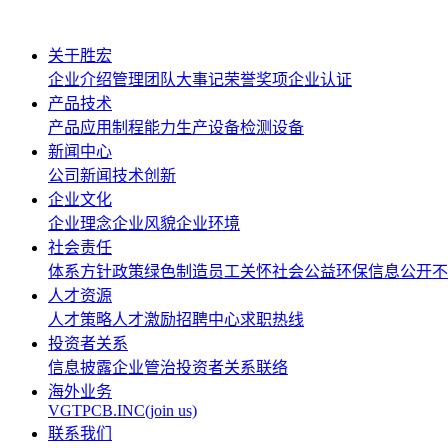
关于胜宏
企业介绍
管理团队
大事记
荣誉奖项
企业认证
产品技术
产品应用
制程能力
生产设备
检测设备
新闻中心
公司新闻
技术创新
企业文化
企业理念
企业风貌
企业环境
社会责任
体系方针政策
绿色制造
员工关怀
社会公益
环保信息公开
不
人才资源
人才策略
人才激励
招聘中心
求职热线
投资者关系
信息披露
企业管治
投资者关系联络
海外业务
VGTPCB.INC(join us)
联系我们