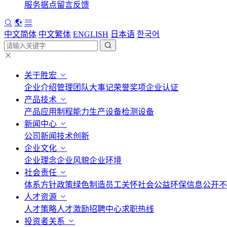
服务据点
留言反馈
中文简体
中文繁体
ENGLISH
日本语
한국어
关于胜宏
企业介绍
管理团队
大事记
荣誉奖项
企业认证
产品技术
产品应用
制程能力
生产设备
检测设备
新闻中心
公司新闻
技术创新
企业文化
企业理念
企业风貌
企业环境
社会责任
体系方针政策
绿色制造
员工关怀
社会公益
环保信息公开
不
人才资源
人才策略
人才激励
招聘中心
求职热线
投资者关系