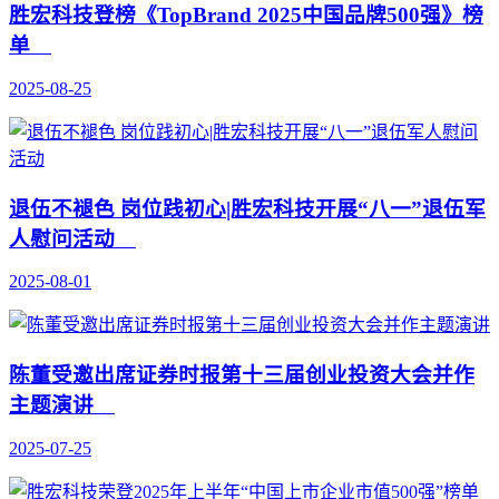
胜宏科技登榜《TopBrand 2025中国品牌500强》榜
单
2025-08-25
退伍不褪色 岗位践初心|胜宏科技开展“八一”退伍军
人慰问活动
2025-08-01
陈董受邀出席证券时报第十三届创业投资大会并作
主题演讲
2025-07-25