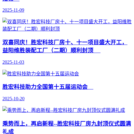
2025-11-09
双喜同庆！胜宏科技厂房十、十一项目盛大开工，
益阳维胜装配工厂（二期）顺利封顶
2025-11-03
胜宏科技助力全国第十五届运动会
2025-10-20
乘势而上，再启新程--胜宏科技厂房九封顶仪式圆满
礼成