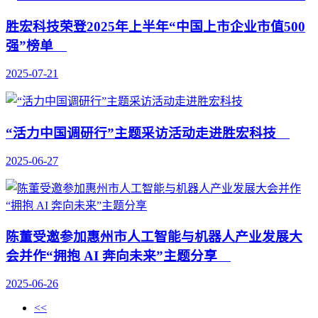
胜宏科技荣登2025年上半年“中国上市企业市值500
强”榜单
2025-07-21
“活力中国调研行”主题采访活动走进胜宏科技
2025-06-27
陈董受邀参加惠州市人工智能与机器人产业发展大
会并作“拥抱 AI 奔向未来”主题分享
2025-06-26
<<