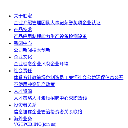
关于胜宏
企业介绍
管理团队
大事记
荣誉奖项
企业认证
产品技术
产品应用
制程能力
生产设备
检测设备
新闻中心
公司新闻
技术创新
企业文化
企业理念
企业风貌
企业环境
社会责任
体系方针政策
绿色制造
员工关怀
社会公益
环保信息公开
不使用冲突矿产政策
人才资源
人才策略
人才激励
招聘中心
求职热线
投资者关系
信息披露
企业管治
投资者关系联络
海外业务
VGTPCB.INC(join us)